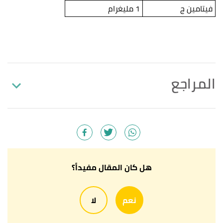
فيتامين ج
1 مليغرام
المراجع
أ
ب
,
"MOULOUKHIEH (MOLOKHIA) SOUP RECIPE"
^
lowcarbafrica
, 21/11/2020, Retrieved 23/9/2021.
Edited.
أ
ب
ت
"Rice, white, medium-grain, cooked,
^
هل كان المقال مفيداً؟
unenriched"
,
food data central
, Retrieved
23/9/2021. Edited.
نعم
لا
أ
ب
ت
"Chicken, broilers or fryers, breast, meat and
^