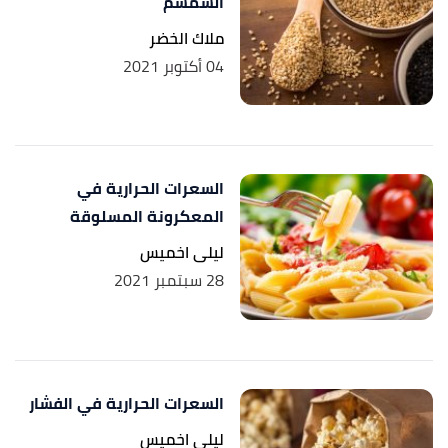
السمسم
Rachael Link (23/10/2018),
"Is Bread Bad for You?
↑
ملاك الخضر
Nutrition Facts and More"
,
healthline
, Retrieved
04 أكتوبر 2021
9/8/2021. Edited.
Sarah Garone (29/9/2020),
"Whole Wheat Bread
↑
Nutrition Facts and Health Benefits"
,
verywellfit
,
السعرات الحرارية في
Retrieved 9/8/2021. Edited.
المعكرونة المسلوقة
ليلى اخميس
28 سبتمبر 2021
السعرات الحرارية في الفشار
ليلى اخميس