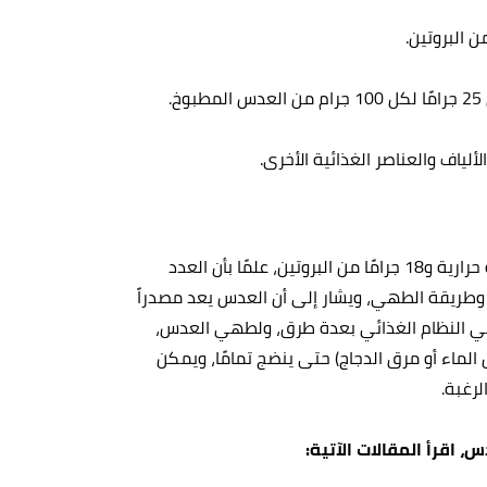
ألياف والعناصر الغذائية الأخرى.
يحتوي كوب واحد من العدس المطبوخ على حوالي 230 سعرة حرارية و18 جرامًا من البروتين، علمًا بأن العدد
س وطريقة الطهي، ويشار إلى أن العدس يعد مصدراً
نه في النظام الغذائي بعدة طرق، ولطهي العدس،
ماء أو مرق الدجاج) حتى ينضج تمامًا، ويمكن
لرغبة.
اقرأ المقالات الآتية: