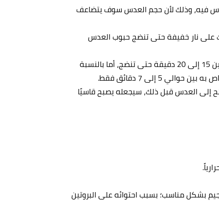
عدس فيه، وذلك لأن حجم العدس سوف يتضاعف
ُترك على نار خفيفة حتى تنضج حبوب العدس
تحتاج حبوب العدس الكاملة عادةً إلى مدة زمنية تتراوح بين 15 إلى 20 دقيقة حتى تنضج، أما بالنسبة
ي 5 إلى 7 دقائق فقط.
لح إلى العدس قبل ذلك، سيجعله يصبح قاسيًا
رجيم بشكل مناسب؛ بسبب احتوائه على البروتين