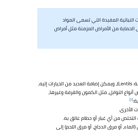
لنباتية المفيدة التي تسمى المواد
لى الحماية من الأمراض المزمنة مثل أمراض
يوجد عدة طرق ووصفات يمكن اتباعها لطبخ العدس (بالإنجليزية: Lentils)، ويمكن إضافة العديد من الخيارات إليه،
 أنواع التوابل، مثل الكمون والقرفة وغيرها،
[١]
ة:
ت الأخرى.
تخلص من أي غبار أو حطام عالق به.
خدام 3 أكواب من السائل (الماء، أو مرق الدجاج، أو مرق اللحم) إلى