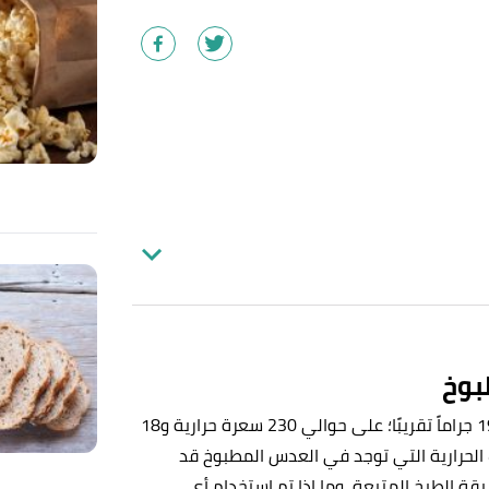
بوخ
إجمالًا، يحتوي كوب واحد من العدس المطبوخ، أي ما يُعادل 198 جراماً تقريبًا؛ على حوالي 230 سعرة حرارية و18
ات الحرارية التي توجد في العدس المطبوخ قد
قة الطبخ المتبعة، وما إذا تم استخدام أي