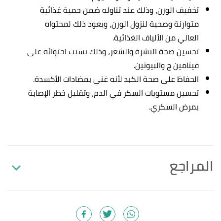
تخفيف الوزن، وذلك عند تناوله ضمن حمية غذائية
متوازنة وصحية لنزول الوزن، ويعود ذلك لمحتواه
العالي من الألياف الغذائية.
تحسين صحة البشرة والشعر، وذلك بسبب احتوائه على
فيتامين ج والبيوتين.
الحفاظ على صحة الكبد لأنه غني بمضادات الأكسدة.
تحسين مستويات السكر في الدم، وتقليل خطر الإصابة
بمرض السكري.
المراجع
أ
ب
,
FoodData Central
,
"Prickly pears, raw"
^
Retrieved 13/9/2021. Edited.